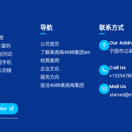
导航
联系方式
发
Our Addr
公司首页
丰富的
宁国市过采
了解美高梅4688集团am
榜前列近
经典案例
迎手机
Call Us
企业文化
公司精
+1359478
服务方向
接洽4688美高梅集团
Mail Us
starved@
ibe