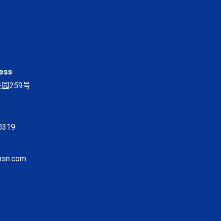
ess
园259号
0319
msn.com