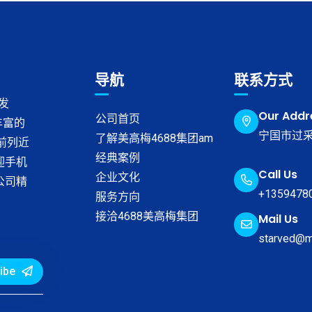
导航
联系方式
发
Our Addr
公司首页
丰富的
宁国市过采
了解美高梅4688集团am
榜前列近
经典案例
迎手机
Call Us
企业文化
公司精
+1359478
服务方向
接洽4688美高梅集团
Mail Us
starved@
ibe