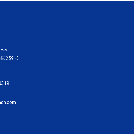
ess
园259号
0319
msn.com