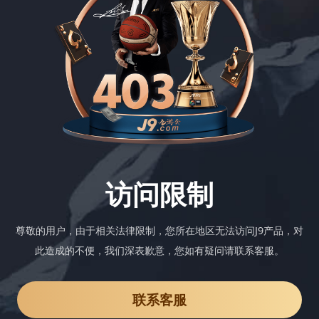
访问限制
尊敬的用户，由于相关法律限制，您所在地区无法访问J9产品，对
此造成的不便，我们深表歉意，您如有疑问请联系客服。
联系客服